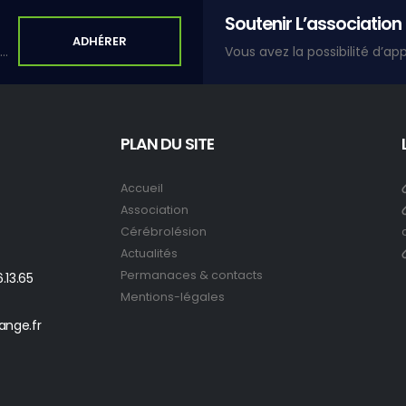
Soutenir L’association
ADHÉRER
Adhérer à une association, c'est s'inscrire dans un lien de solidarité et de partage.
PLAN DU SITE
Accueil
Association
Cérébrolésion
Actualités
Permanaces & contacts
.13.65
Mentions-légales
ange.fr