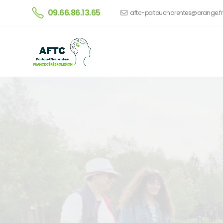
09.66.86.13.65
aftc-poitoucharentes@orange.fr
GEM
Groupe d'Entraide 
Structure d'accueil et d'accompagnemen
traumatisme crânien ou de toute autre l