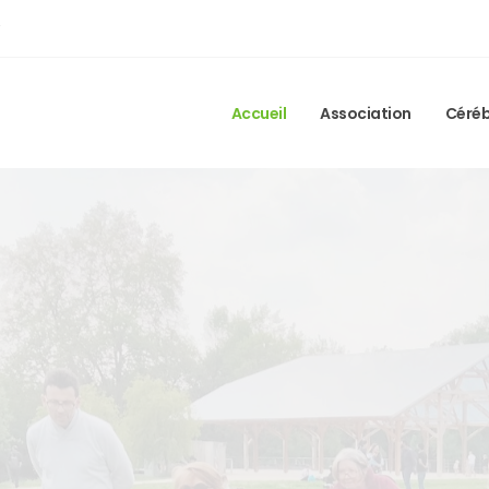
Accueil
Association
Céréb
Mutuelle
t de personnes présentant un handicap résult
ésion cérébrale acquise