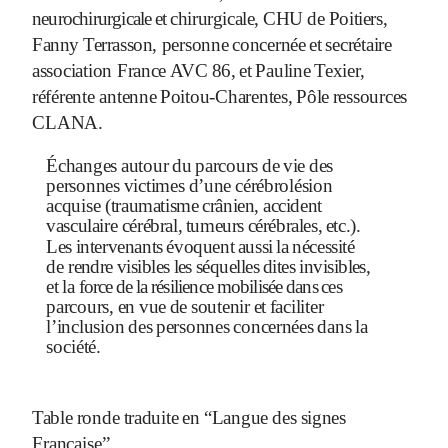
neurochirurgicale
et
chirurgicale,
CHU
de Poitiers,
Fanny
Terrasson,
personne
concernée
et
secrétaire
association France
AVC
86,
et
Pauline
Texier,
référente antenne
Poitou-Charentes,
Pôle
ressources
CLANA.
Échanges
autour
du
parcours
de
vie
des
personnes
victimes
d’une
cérébrolésion
acquise
(traumatisme
crânien,
accident
vasculaire cérébral,
tumeurs
cérébrales,
etc.).
Les
intervenants
évoquent
aussi
la
nécessité
de
rendre
visibles
les
séquelles
dites
invisibles,
et
la
force
de
la
résilience
mobilisée
dans
ces
parcours,
en
vue
de
soutenir
et
faciliter
l’inclusion
des
personnes
concernées
dans
la
société.
Table
ronde
traduite
en
“Langue
des
signes
Française”.