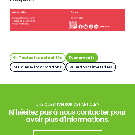
Toutes les actualités
Evenements
Articles & informations
Bulletins trimestriels
UNE QUESTION SUR CET ARTICLE ?
N'hésitez pas à nous contacter pour
avoir plus d'informations.