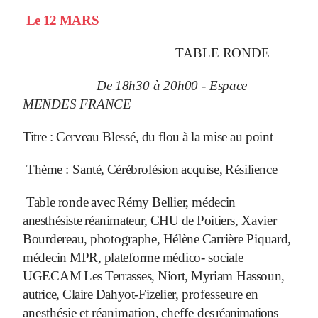
Le
12
MARS
TABLE
RONDE
De
18h30
à
20h00
-
Espace
MENDES
FRANCE
Titre
:
Cerveau
Blessé,
du
flou
à
la
mise
au
point
Thème
:
Santé,
Cérébrolésion
acquise,
Résilience
Table
ronde
avec
Rémy
Bellier,
médecin
anesthésiste
réanimateur,
CHU
de
Poitiers,
Xavier
Bourdereau,
photographe,
Hélène
Carrière
Piquard,
médecin
MPR,
plateforme
médico- sociale
UGECAM
Les
Terrasses,
Niort,
Myriam
Hassoun,
autrice,
Claire
Dahyot-Fizelier,
professeure
en
anesthésie
et
réanimation,
cheffe
des
réanimations