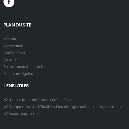
PLAN DU SITE
Accueil
Association
Cérébrolésion
Actualités
Permanaces & contacts
Mentions-légales
LIENS UTILES
l'Union Nationale France cérébrolésion
Comprendre les difficultés et les changements de comportements
Accompagnement