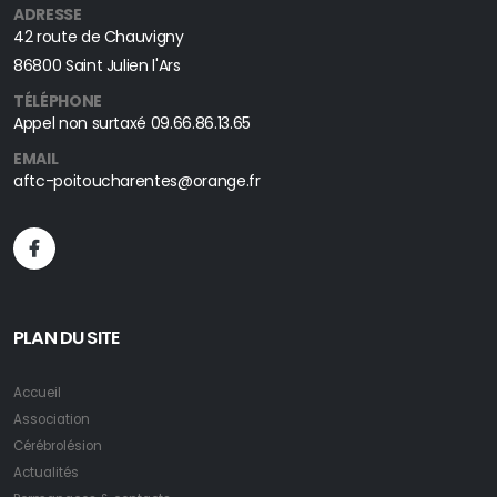
ADRESSE
42 route de Chauvigny
86800 Saint Julien l'Ars
TÉLÉPHONE
Appel non surtaxé
09.66.86.13.65
EMAIL
aftc-poitoucharentes@orange.fr
PLAN DU SITE
Accueil
Association
Cérébrolésion
Actualités